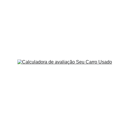
Bloco moderno e resistente
Dois turbos com ótimo potencial
Torque cheio em baixa rotação
Excelente resposta em remap
Tração traseira nos modelos principais