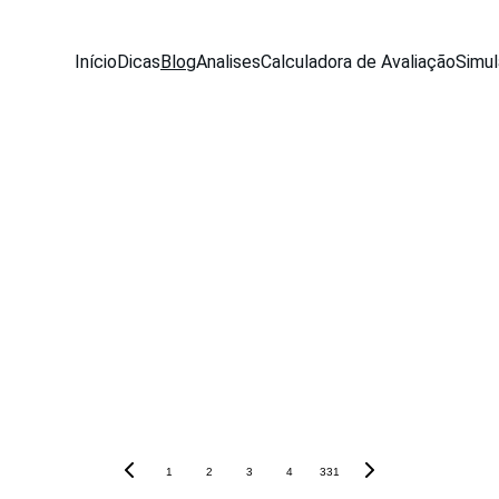
Início
Dicas
Blog
Analises
Calculadora de Avaliação
Simul
1
2
3
4
331