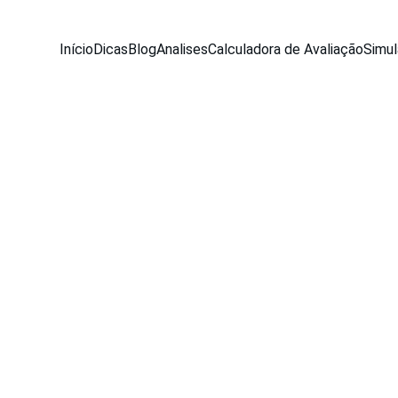
Início
Dicas
Blog
Analises
Calculadora de Avaliação
Simul
NEWS
Equipe Seu Carro Usado
5/21/2026
4 min read