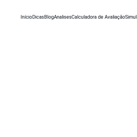
Início
Dicas
Blog
Analises
Calculadora de Avaliação
Simul
NEWS
Equipe Seu Carro Usado
6/4/2026
3 min read