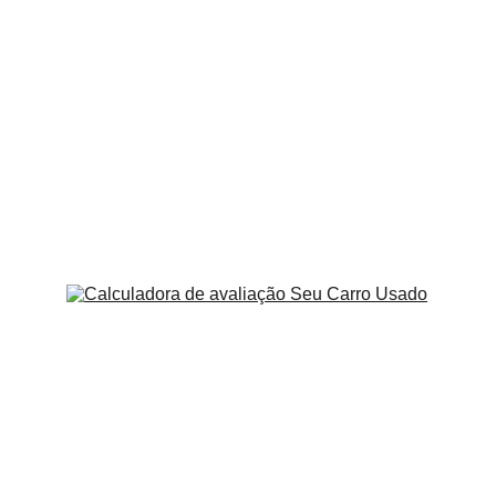
Atualizações remotas de sistema
Assistentes de condução avançados
Painéis 100% digitais
Recarga ultrarrápida
Integração total com smartphones