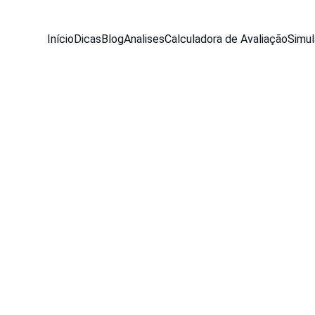
Início
Dicas
Blog
Analises
Calculadora de Avaliação
Simul
BLOG
Equipe Seu Carro Usado
10/23/2025
4 min read