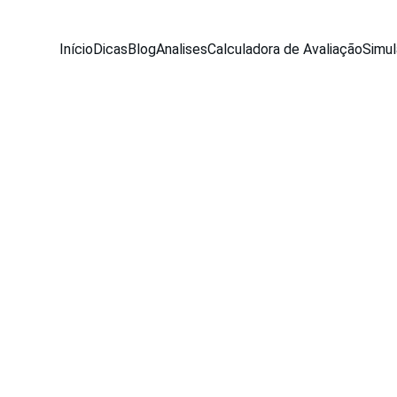
Início
Dicas
Blog
Analises
Calculadora de Avaliação
Simul
BLOG
Equipe Seu Carro Usado
8/15/2025
5 min read