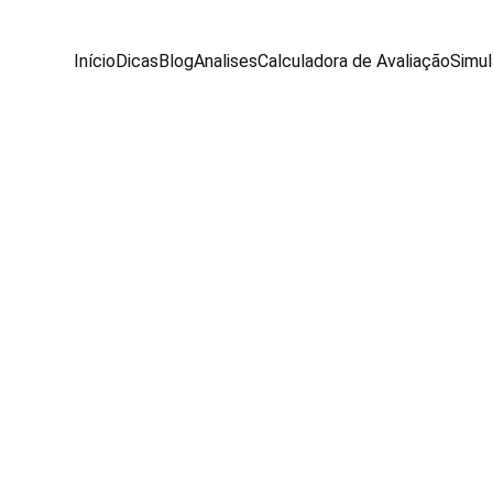
Início
Dicas
Blog
Analises
Calculadora de Avaliação
Simul
NEWS
Equipe Seu Carro Usado
5/27/2026
4 min read