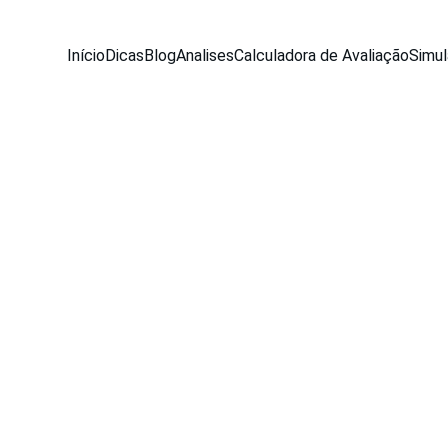
Início
Dicas
Blog
Analises
Calculadora de Avaliação
Simul
NEWS
Equipe Seu Carro Usado
5/28/2026
3 min read