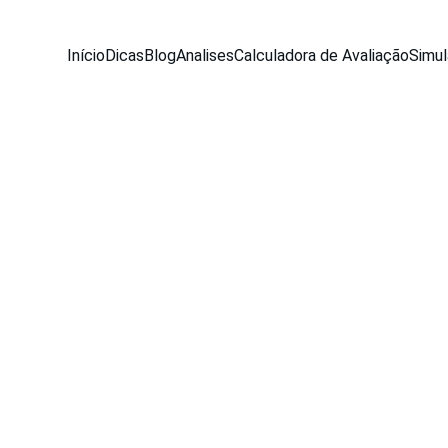
Início
Dicas
Blog
Analises
Calculadora de Avaliação
Simul
BLOG
Equipe Seu Carro Usado
7/29/2025
3 min read