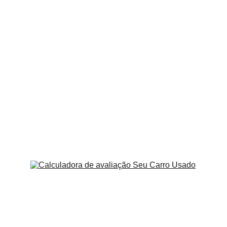
Visual mais robusto
, com linhas 
quadradas que lembram o lendário Fiat 
Uno.
Motor 1.0 Firefly aspirado
 nas versões 
de entrada, focado em economia e 
manutenção acessível.
Versões turbo com sistema híbrido 
leve
, utilizando o conjunto T200 Bio-
Hybrid de 12V.
Arquitetura Smart Car
, plataforma 
moderna que permite mais tecnologia e 
segurança.