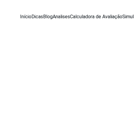
Início
Dicas
Blog
Analises
Calculadora de Avaliação
Simul
BLOG
Equipe Seu Carro Usado
7/22/2025
3 min read