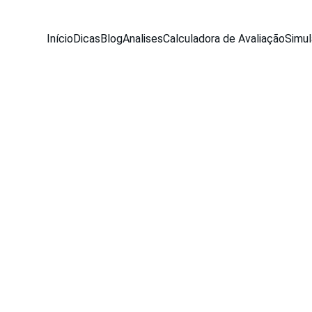
Início
Dicas
Blog
Analises
Calculadora de Avaliação
Simul
BLOG
Equipe Seu Carro Usado
7/23/2025
4 min read